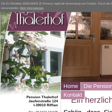
Die EU-Richtlinie 2009/136/EG (E-Privacy) regelt die Verwendung von Cookies. Durch die N
einverstanden.
Mehr Informationen
.
Home
Die Pensio
Kontakt
Pension Thalerhof
Ein herzlic
Jaufenstraße 124
I-39010 Riffian