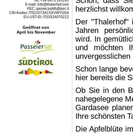
Schön, dass Sie
Tel: +39 0473 241195
E-mail: info@thalerhof.com
herzlichst willk
PEC: gasser.judith@pec.it
CIN-Kodex: IT021073A1SXVWYGG4
EU-UST-ID: IT03324070212
Der "Thalerhof" 
Geöffnet von
Jahren persönl
April bis November
wird. In gemütl
und möchten I
unvergesslichen 
Schon lange bevo
hier bereits die
Ob Sie in den B
nahegelegene Me
Gardasee planen
Ihre schönsten T
Die Apfelblüte i